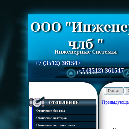
ООО "Инжене
члб "
Инженерные Системы
+7 (3512) 361547
+7 (3512) 361547
Главная
Главная
Предыдующа
Отопление
Отопление без газа
Отопление коттеджа
Отопление частного дома