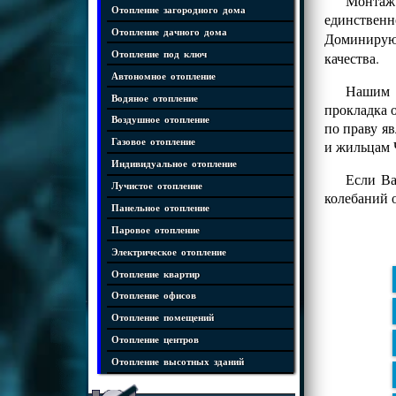
Монтаж
Отопление загородного дома
единственн
Отопление дачного дома
Доминиру
Отопление под ключ
качества.
Автономное отопление
Нашим к
Водяное отопление
прокладка 
Воздушное отопление
по праву я
Газовое отопление
и жильцам 
Индивидуальное отопление
Если Ва
Лучистое отопление
колебаний 
Панельное отопление
Паровое отопление
Электрическое отопление
Отопление квартир
Отопление офисов
Отопление помещений
Отопление центров
Отопление высотных зданий