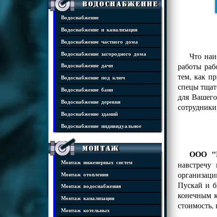
Водоснабжение
Водоснабжение
Водоснабжение и канализация
Водоснабжение частного дома
Водоснабжение загородного дома
Что наи
работы раб
Водоснабжение дачи
тем, как п
Водоснабжение под ключ
спецы тщат
Водоснабжение бани
для Вашего
Водоснабжение деревня
сотрудники
Водоснабжение зданий
Водоснабжение индивидуальное
Монтаж
ООО "И
Монтаж инженерных систем
навстречу
организаци
Монтаж отопления
Пускай и б
Монтаж водоснабжения
конечным к
Монтаж канализации
стоимость,
Монтаж котельных