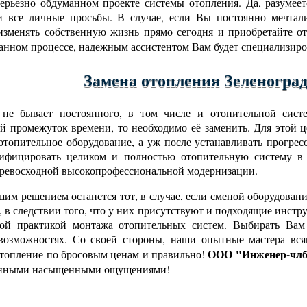
серьезно обдуманном проекте системы отопления. Да, разумее
 все личные просьбы. В случае, если Вы постоянно мечтали
изменять собственную жизнь прямо сегодня и приобретайте о
анном процессе, надежным ассистентом Вам будет специализиро
Замена отопления Зеленогра
 не бывает постоянного, в том числе и отопительной сист
й промежуток времени, то необходимо её заменить. Для этой 
 отопительное оборудование, а уж после устанавливать прогре
дифицировать целиком и полностью отопительную систему в 
превосходной высокопрофессиональной модернизации.
им решением останется тот, в случае, если сменой оборудова
, в следствии того, что у них присутствуют и подходящие инст
вой практикой монтажа отопительных систем. Выбирать Вам 
возможностях. Со своей стороны, наши опытные мастера вся
ООО "Инженер-члб
отопление по бросовым ценам и правильно!
нными насыщенными ощущениями!