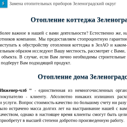
Замена отопительных приборов Зеленоградский округ
Отопление коттеджа Зеленогр
более важное в нашей с вами деятельности? Естественно же, 
отников компании. Мы предоставляем стопроцентную гарантию
риступать к обустройству отопления коттеджа в ЗелАО и како
ельным образом исследуют Вашу местность, рассмотрят с Вами,
 объекта. В случае, если Вам лично необходимы строительные
 подберут Вам подходящий продукт.
Отопление дома Зеленоград
нженер-члб "
- единственная из немногочисленных орган
 покупателю - клиенту. Абсолютно никаких излишних расхо
и услуги. Вопрос стоимость-качество по большому счету ни разу
ыло истрачено масса долгих лет на выстраивание нашей с в
ачеством, однако в настоящее время клиенты смогут быть цел
 приобретут в высшей степени добротно произведенную работу.