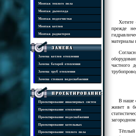
Монтаж теплого пола
Монтаж дымохода
Монтаж водоочистки
Хотите 
Монтаж котлов
прежде не
гидравличе
Монтаж радиаторов
материалы 
Замена
Соглас
Замена котлов отопления
оборудова
частного 
Замена батарей отопления
трубопрово
Замена труб отопления
Замена стояков водоснабжения
Проектирование
В наше 
Проектирование инженерных систем
живет в б
Проектирование отопления
статистиче
Проектирование водоснабжения
загородном
Проектирование котельных
Тёплый 
Проектирование теплого пола