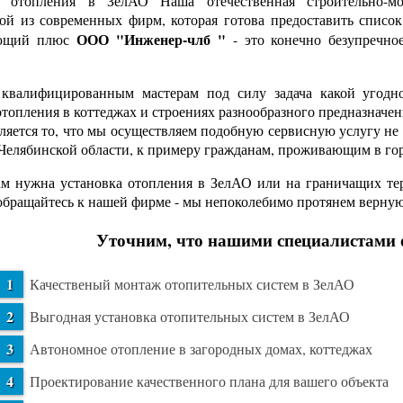
 отопления в ЗелАО Наша отечественная строительно-мон
ой из современных фирм, которая готова предоставить список
ООО "Инженер-члб "
ющий плюс
- это конечно безупречно
валифицированным мастерам под силу задача какой угодно 
отопления в коттеджах и строениях разнообразного предназна
вляется то, что мы осуществляем подобную сервисную услугу не
Челябинской области, к примеру гражданам, проживающим в го
м нужна установка отопления в ЗелАО или на граничащих терр
обращайтесь к нашей фирме - мы непоколебимо протянем верну
Уточним, что нашими специалистами 
Качественый монтаж отопительных систем в ЗелАО
Выгодная установка отопительных систем в ЗелАО
Автономное отопление в загородных домах, коттеджах
Проектирование качественного плана для вашего объекта