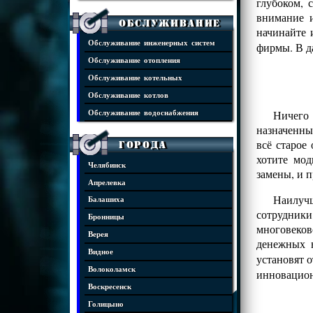
глубоком, 
внимание и
Обслуживание
начинайте 
Обслуживание инженерных систем
фирмы. В д
Обслуживание отопления
Обслуживание котельных
Обслуживание котлов
Ничего
Обслуживание водоснабжения
назначенны
всё старое
Города
хотите мо
Челябинск
замены, и 
Апрелевка
Наилучш
Балашиха
сотрудники
Бронницы
многовеко
Верея
денежных 
Видное
установят 
Волоколамск
инновацио
Воскресенск
Голицыно