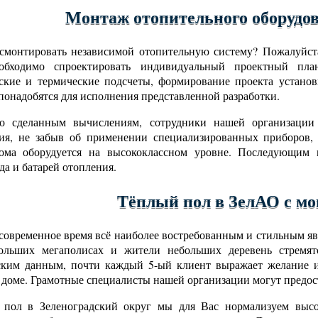
Монтаж отопительного оборудо
смонтировать независимой отопительную систему? Пожалуйста
обходимо спроектировать индивидуальный проектный пла
ские и термические подсчеты, формирование проекта установ
понадобятся для исполнения представленной разработки.
но сделанным вычислениям, сотрудники нашей организации
ния, не забыв об применении специализированных приборов,
дома оборудуется на высококлассном уровне. Последующим ш
да и батарей отопления.
Тёплый пол в ЗелАО с м
современное время всё наиболее востребованным и стильным явл
ольших мегаполисах и жители небольших деревень стремят
ским данным, почти каждый 5-ый клиент выражает желание и
 доме. Грамотные специалисты нашей организации могут предост
пол в Зеленоградский округ мы для Вас нормализуем высок