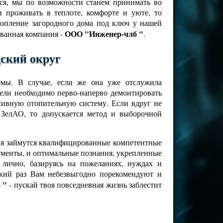
тся, мы по возможности станем принимать во
 проживать в теплоте, комфорте и уюте, то
топление загородного дома под ключ у нашей
ООО "Инженер-члб "
ванная компания -
.
дский округ
емы. В случае, если же она уже отслужила
цели необходимо перво-наперво демонтировать
ссивную отопительную систему. Если вдруг не
ЗелАО, то допускается метод и выборочной
ния займутся квалифицированные компетентные
рументы, и оптимальные познания, укрепленные
лично, базируясь на пожеланиях, нуждах и
кий раз Вам небезвыгодно порекомендуют и
 "
- пускай твоя повседневная жизнь заблестит