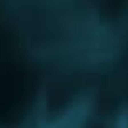
Новорижское шоссе
Новорязанское шоссе
Новосходненское шоссе
Носовихинское шоссе
Осташковское шоссе
Пятницкое шоссе
Рогачевское шоссе
Рублево-Успенское шоссе
Симферопольское шоссе
Сколковское шоссе
Щелковское шоссе
Ярославское шоссе
Вы были тут ранее....
Отопление офисов
Отопление высотных зданий
Водяное отопление