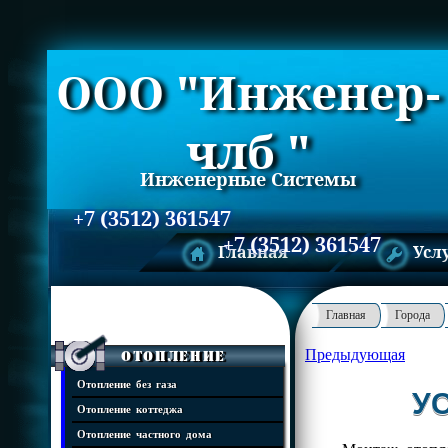
ООО "Инженер-
члб "
Инженерные Системы
+7 (3512) 361547
+7 (3512) 361547
Главная
Усл
Главная
Города
Предыдующая
Отопление
Отопление без газа
У
Отопление коттеджа
Отопление частного дома