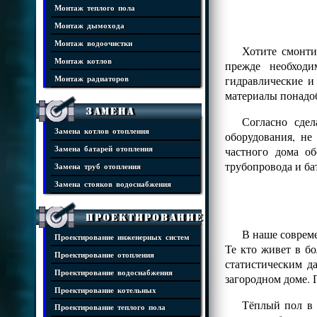
Монтаж теплого пола
Монтаж дымохода
Монтаж водоочистки
Хотите смонти
Монтаж котлов
прежде необходи
гидравлические и
Монтаж радиаторов
материалы понадоб
Замена
Согласно сде
Замена котлов отопления
оборудования, н
частного дома о
Замена батарей отопления
трубопровода и ба
Замена труб отопления
Замена стояков водоснабжения
Проектирование
В наше совреме
Проектирование инженерных систем
Те кто живет в б
Проектирование отопления
статистическим д
Проектирование водоснабжения
загородном доме. 
Проектирование котельных
Тёплый пол в 
Проектирование теплого пола