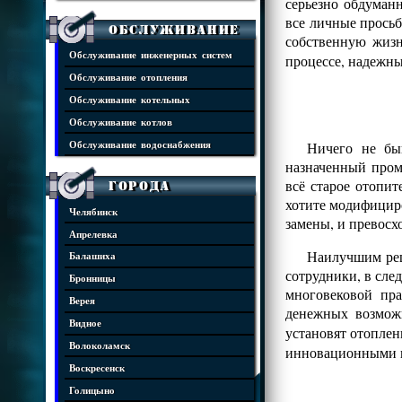
серьезно обдуман
все личные просьб
Обслуживание
собственную жизн
Обслуживание инженерных систем
процессе, надежны
Обслуживание отопления
Обслуживание котельных
Обслуживание котлов
Ничего не бы
Обслуживание водоснабжения
назначенный пром
всё старое отопит
Города
хотите модифициро
Челябинск
замены, и превос
Апрелевка
Наилучшим реш
Балашиха
сотрудники, в сле
Бронницы
многовековой пр
Верея
денежных возмож
Видное
установят отопле
Волоколамск
инновационными 
Воскресенск
Голицыно