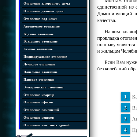
Монтаж отопле
Отопление загородного дома
единственной из 
Отопление дачного дома
Доминирующий 
Отопление под ключ
качества.
Автономное отопление
Нашим квалифи
Водяное отопление
прокладка отопле
Воздушное отопление
по праву является
Газовое отопление
и жильцам Челяби
Индивидуальное отопление
Если Вам нужна
Лучистое отопление
без колебаний об
Панельное отопление
Паровое отопление
Электрическое отопление
Отопление квартир
Ка
Отопление офисов
Вы
Отопление помещений
Ав
Отопление центров
Отопление высотных зданий
Пр