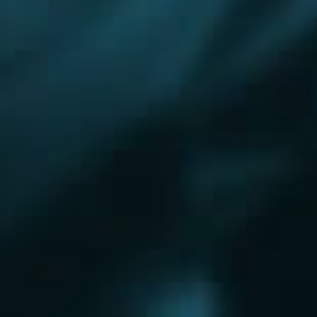
Королёв
Красково
Красноармейск
Красногорск
Краснозаводск
Кубинка
Куровское
Ликино-Дулево
Лобня
Лосино-Петровский
Луховицы
Лыткарино
Люберцы
Малаховка
Можайск
Московский
Челябинск
Наро-Фоминск