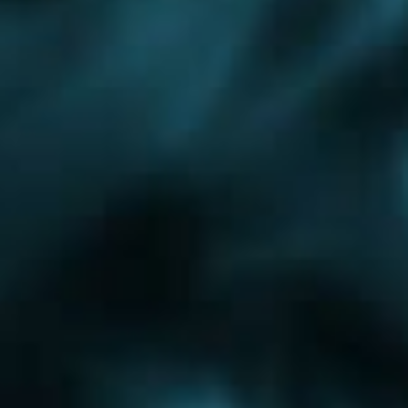
Проектирование котельных
Проектирование водоснабжения
Рублево-Успенское шоссе
Ярославское шоссе
Водоснабжение загородного
дома
Замена стояков водоснабжения
Дубна