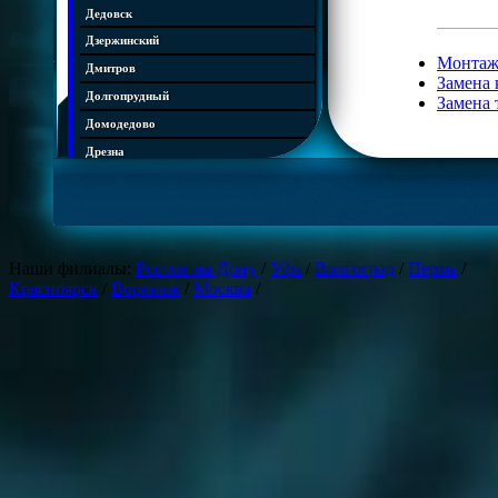
Дедовск
Дзержинский
Монтаж
Дмитров
Замена 
Долгопрудный
Замена 
Домодедово
Дрезна
Дубна
Егорьевск
Железнодорожный
Жуковский
Наши филиалы:
Ростов-на-Дону
/
Уфа
/
Волгоград
/
Пермь
/
Красноярск
/
Воронеж
/
Москва
/
Зарайск
Звенигород
Ивантеевка
Истра
Кашира
Климовск
Клин
Коломна