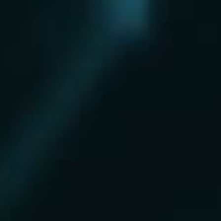
Нахабино
Ногинск
Одинцово
Ожерелье
Озеры
Октябрьский
Опалиха
Орехово-Зуево
Павловский Посад
Пересвет
Пироговский
Поварово
Подольск
Протвино
Пушкино
Пущино
Раменское
Реутов