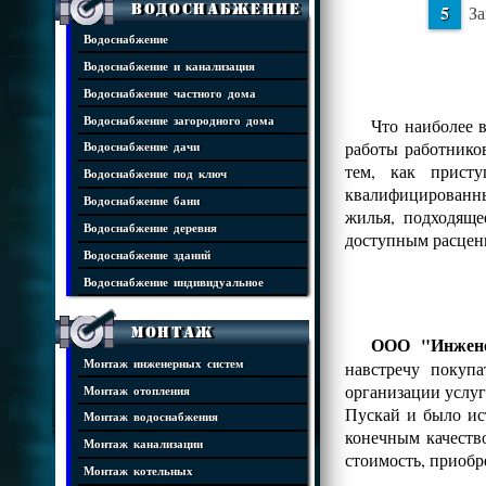
Водоснабжение
За
Водоснабжение
Водоснабжение и канализация
Водоснабжение частного дома
Водоснабжение загородного дома
Что наиболее 
работы работнико
Водоснабжение дачи
тем, как присту
Водоснабжение под ключ
квалифицированны
Водоснабжение бани
жилья, подходяще
Водоснабжение деревня
доступным расцен
Водоснабжение зданий
Водоснабжение индивидуальное
Монтаж
ООО "Инжене
Монтаж инженерных систем
навстречу покуп
организации услуг
Монтаж отопления
Пускай и было ис
Монтаж водоснабжения
конечным качеств
Монтаж канализации
стоимость, приобр
Монтаж котельных