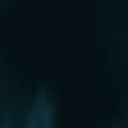
Рошаль
Руза
Сергиев Посад
Серпухов
Солнечногорск
Старая Купавна
Ступино
Сходня
Талдом
Троицк
Химки
Фрязино
Хотьково
Храпуново
Черноголовка
Чехов
Шатура
Щелково