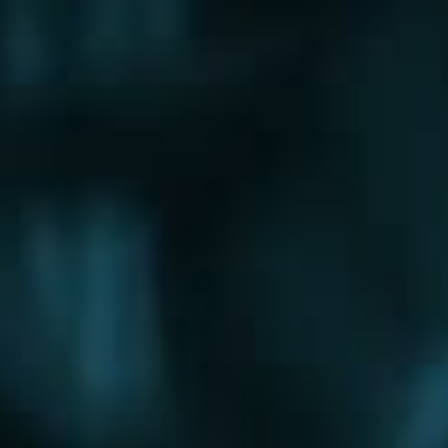
Щербинка
Электрогорск
Электросталь
Электроугли
Юбилейный
Яхрома
Округа
Восточный округ
Западный округ
Северный округ
Северо-Восточный округ
Северо-Западный округ
Центральный округ
Юго-Восточный округ
Юго-Западный округ
Южный округ
Зеленоградский округ