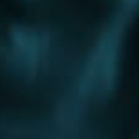
Шоссе
Алтуфьевское шоссе
Боровское шоссе
Варшавское шоссе
Волоколамское шоссе
Горьковское шоссе
Дмитровское шоссе
Егорьевское шоссе
Ильинское шоссе
Калужское шоссе
Каширское шоссе
Киевское шоссе
Куркинское шоссе
Ленинградское шоссе
Минское шоссе
Можайское шоссе
Новокаширское шоссе