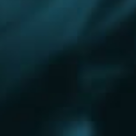
Королёв
Красково
Красноармейск
Красногорск
Краснозаводск
Кубинка
Куровское
Ликино-Дулево
Лобня
Лосино-Петровский
Луховицы
Лыткарино
Люберцы
Малаховка
Можайск
Московский
Челябинск
Наро-Фоминск