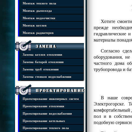
Монтаж теплого пола
Монтаж дымохода
Монтаж водоочистки
Хотите смонти
Монтаж котлов
прежде необходи
гидравлические и
Монтаж радиаторов
материалы понадоб
Замена
Согласно сде
Замена котлов отопления
оборудования, н
частного дома о
Замена батарей отопления
трубопровода и ба
Замена труб отопления
Замена стояков водоснабжения
Проектирование
В наше совре
Проектирование инженерных систем
Электрогорске. 
Проектирование отопления
комфортабельный 
Проектирование водоснабжения
пол и в собстве
Проектирование котельных
подобную сервисн
Проектирование теплого пола