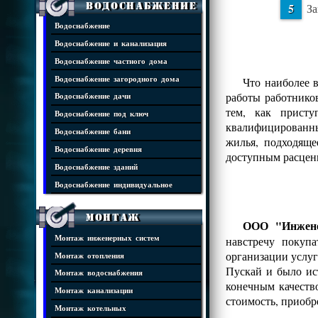
Водоснабжение
За
Водоснабжение
Водоснабжение и канализация
Водоснабжение частного дома
Водоснабжение загородного дома
Что наиболее 
работы работнико
Водоснабжение дачи
тем, как присту
Водоснабжение под ключ
квалифицированны
Водоснабжение бани
жилья, подходяще
Водоснабжение деревня
доступным расцен
Водоснабжение зданий
Водоснабжение индивидуальное
Монтаж
ООО "Инжене
Монтаж инженерных систем
навстречу покуп
организации услуг
Монтаж отопления
Пускай и было ис
Монтаж водоснабжения
конечным качеств
Монтаж канализации
стоимость, приобр
Монтаж котельных