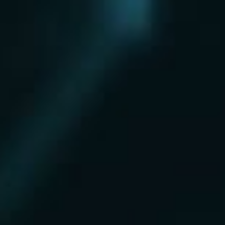
Нахабино
Ногинск
Одинцово
Ожерелье
Озеры
Октябрьский
Опалиха
Орехово-Зуево
Павловский Посад
Пересвет
Пироговский
Поварово
Подольск
Протвино
Пушкино
Пущино
Раменское
Реутов