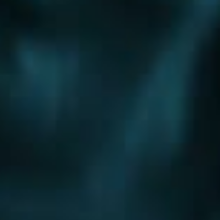
Шоссе
Алтуфьевское шоссе
Боровское шоссе
Варшавское шоссе
Волоколамское шоссе
Горьковское шоссе
Дмитровское шоссе
Егорьевское шоссе
Ильинское шоссе
Калужское шоссе
Каширское шоссе
Киевское шоссе
Куркинское шоссе
Ленинградское шоссе
Минское шоссе
Можайское шоссе
Новокаширское шоссе