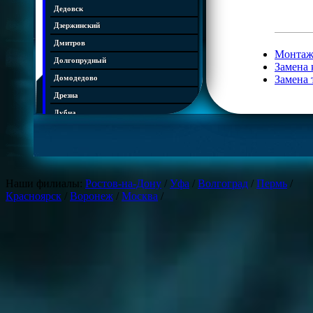
Дедовск
Дзержинский
Дмитров
Монтаж
Долгопрудный
Замена 
Замена 
Домодедово
Дрезна
Дубна
Егорьевск
Железнодорожный
Жуковский
Наши филиалы:
Ростов-на-Дону
/
Уфа
/
Волгоград
/
Пермь
/
Зарайск
Красноярск
/
Воронеж
/
Москва
/
Звенигород
Ивантеевка
Истра
Кашира
Климовск
Клин
Коломна