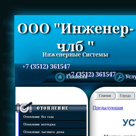
ООО "Инженер-
члб "
Инженерные Системы
+7 (3512) 361547
+7 (3512) 361547
Главная
Усл
Главная
Города
Предыдующая
Отопление
Отопление без газа
УС
Отопление коттеджа
Отопление частного дома