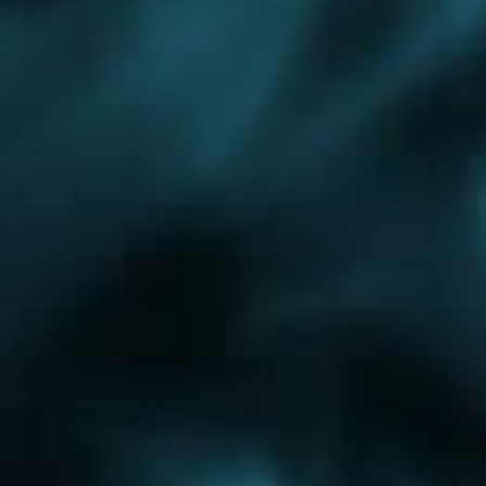
Ленинградское шоссе
Носовихинское шоссе
Сколковское шоссе
Варшавское шоссе
Балашиха
Дмитров
Егорьевск