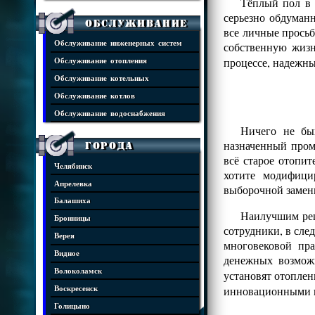
Тёплый пол в 
серьезно обдуман
Обслуживание
все личные просьб
Обслуживание инженерных систем
собственную жизн
процессе, надежны
Обслуживание отопления
Обслуживание котельных
Обслуживание котлов
Обслуживание водоснабжения
Ничего не бы
назначенный пром
Города
всё старое отопит
Челябинск
хотите модифици
Апрелевка
выборочной замен
Балашиха
Наилучшим реш
Бронницы
сотрудники, в сле
Верея
многовековой пр
Видное
денежных возмож
Волоколамск
установят отопле
инновационными 
Воскресенск
Голицыно