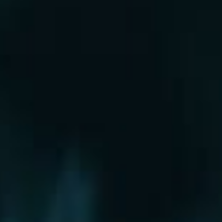
Рошаль
Руза
Сергиев Посад
Серпухов
Солнечногорск
Старая Купавна
Ступино
Сходня
Талдом
Троицк
Химки
Фрязино
Хотьково
Храпуново
Черноголовка
Чехов
Шатура
Щелково