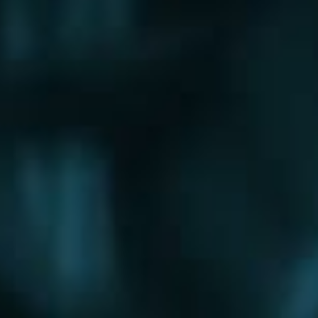
Щербинка
Электрогорск
Электросталь
Электроугли
Юбилейный
Яхрома
Округа
Восточный округ
Западный округ
Северный округ
Северо-Восточный округ
Северо-Западный округ
Центральный округ
Юго-Восточный округ
Юго-Западный округ
Южный округ
Зеленоградский округ