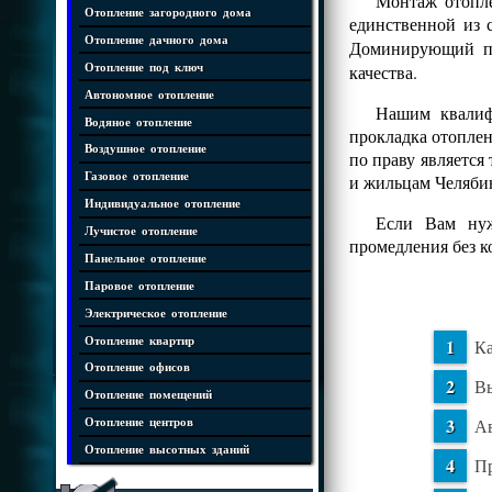
Монтаж отопле
Отопление загородного дома
единственной из 
Отопление дачного дома
Доминирующий 
Отопление под ключ
качества.
Автономное отопление
Нашим квалифи
Водяное отопление
прокладка отопле
Воздушное отопление
по праву является
Газовое отопление
и жильцам Челяби
Индивидуальное отопление
Если Вам нуж
Лучистое отопление
промедления без 
Панельное отопление
Паровое отопление
Электрическое отопление
Отопление квартир
Ка
Отопление офисов
Вы
Отопление помещений
Ав
Отопление центров
Отопление высотных зданий
Пр