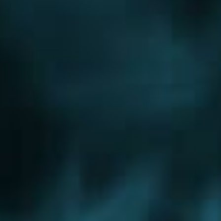
Новорижское шоссе
Новорязанское шоссе
Новосходненское шоссе
Носовихинское шоссе
Осташковское шоссе
Пятницкое шоссе
Рогачевское шоссе
Рублево-Успенское шоссе
Симферопольское шоссе
Сколковское шоссе
Щелковское шоссе
Ярославское шоссе
Вы были тут ранее....
Алтуфьевское шоссе
Горьковское шоссе
Калужское шоссе